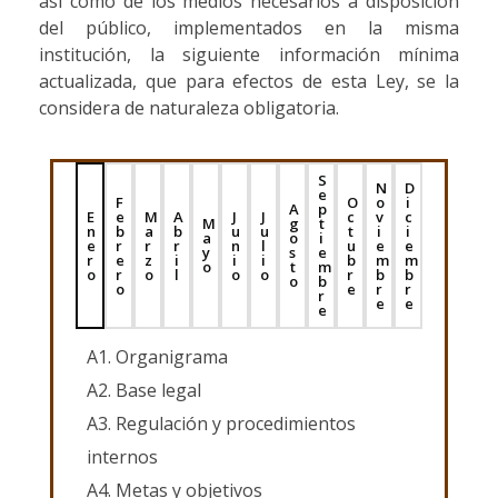
así como de los medios necesarios a disposición
del público, implementados en la misma
institución, la siguiente información mínima
actualizada, que para efectos de esta Ley, se la
considera de naturaleza obligatoria.
S
N
D
e
F
O
o
i
A
p
E
e
M
A
J
J
c
v
c
M
g
t
n
b
a
b
u
u
t
i
i
a
o
i
e
r
r
r
n
l
u
e
e
y
s
e
r
e
z
i
i
i
b
m
m
o
t
m
o
r
o
l
o
o
r
b
b
o
b
o
e
r
r
r
e
e
e
A1. Organigrama
A2. Base legal
A3. Regulación y procedimientos
internos
A4. Metas y objetivos