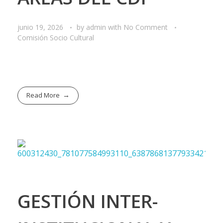
junio 19, 2026
by
admin
with
No Comment
Comisión Socio Cultural
Read More
GESTIÓN INTER-