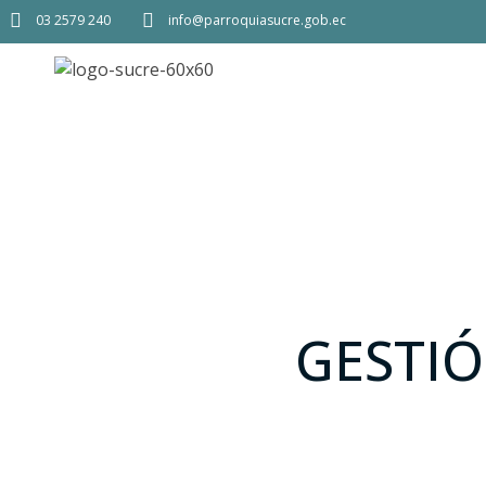
03 2579 240
info@parroquiasucre.gob.ec
GESTIÓ