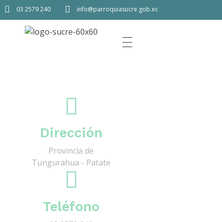
03 2579 240
info@parroquiasucre.gob.ec
Dirección
Provincia de
Tungurahua - Patate
Teléfono