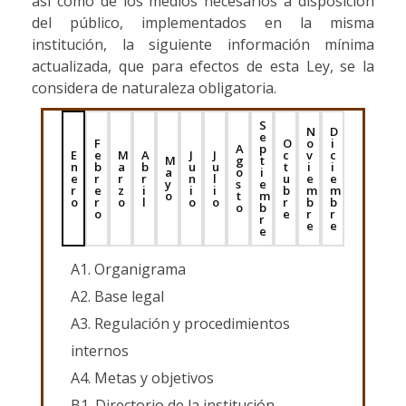
así como de los medios necesarios a disposición
del público, implementados en la misma
institución, la siguiente información mínima
actualizada, que para efectos de esta Ley, se la
considera de naturaleza obligatoria.
S
N
D
e
F
O
o
i
A
p
E
e
M
A
J
J
c
v
c
M
g
t
n
b
a
b
u
u
t
i
i
a
o
i
e
r
r
r
n
l
u
e
e
y
s
e
r
e
z
i
i
i
b
m
m
o
t
m
o
r
o
l
o
o
r
b
b
o
b
o
e
r
r
r
e
e
e
A1. Organigrama
A2. Base legal
A3. Regulación y procedimientos
internos
A4. Metas y objetivos
B1. Directorio de la institución