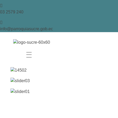
03 2579 240
info@parroquiasucre.gob.ec