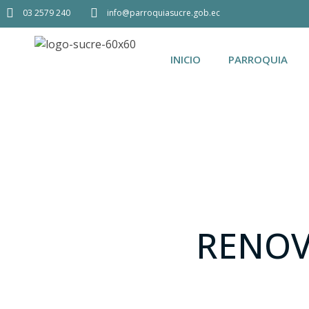
03 2579 240
info@parroquiasucre.gob.ec
INICIO
PARROQUIA
RENOV