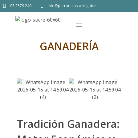
03 2579 240
info@parroquiasucre.gob.ec
GANADERÍA
Tradición Ganadera: