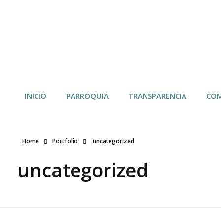
03 2579 240
info@parroquiasucre.gob.ec
INICIO
PARROQUIA
TRANSPARENCIA
COM
Home
Portfolio
uncategorized
uncategorized