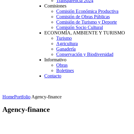
Transparencia 2024
Comisiones
Comisión Económica Productiva
Comisión de Obras Públicas
Comisión de Turismo y Deporte
Comisión Socio Cultural
ECONOMÍA, AMBIENTE Y TURISMO
Turismo
Agricultura
Ganadería
Conservación y Biodiversidad
Informativo
Obras
Boletines
Contacto
Home
Portfolio
Agency-finance
Agency-finance