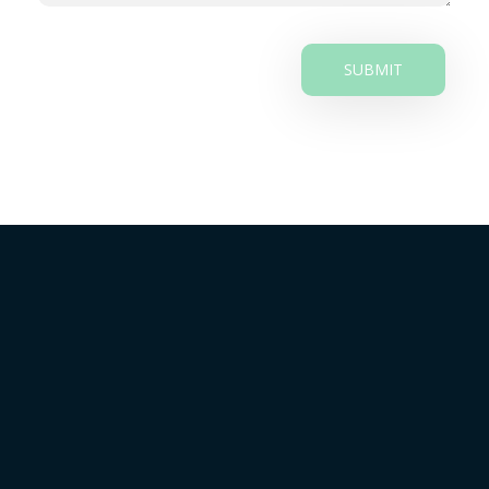
La parroquia Sucre es un lugar agropecuario y turístico
con una proyección al desarrollo económico.
Sucre, Cantón Patate , Provincia Tungurahua,
Ecuador
03 2579 240