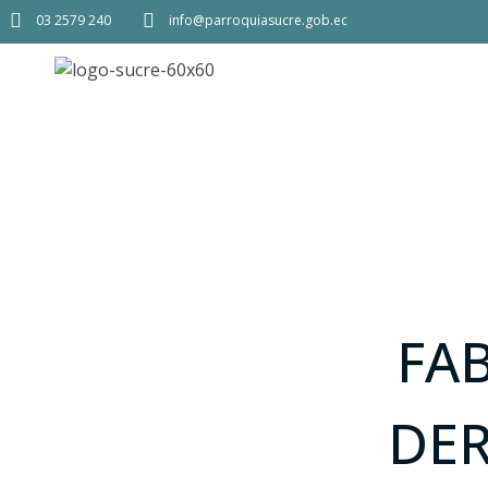
03 2579 240
info@parroquiasucre.gob.ec
FA
DER