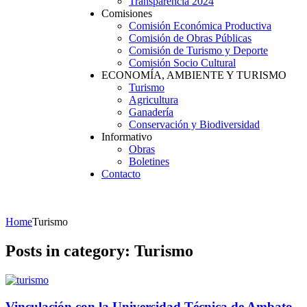
Transparencia 2024
Comisiones
Comisión Económica Productiva
Comisión de Obras Públicas
Comisión de Turismo y Deporte
Comisión Socio Cultural
ECONOMÍA, AMBIENTE Y TURISMO
Turismo
Agricultura
Ganadería
Conservación y Biodiversidad
Informativo
Obras
Boletines
Contacto
Home
Turismo
Posts in category: Turismo
Vinculación con la Universidad Técnica de Ambato