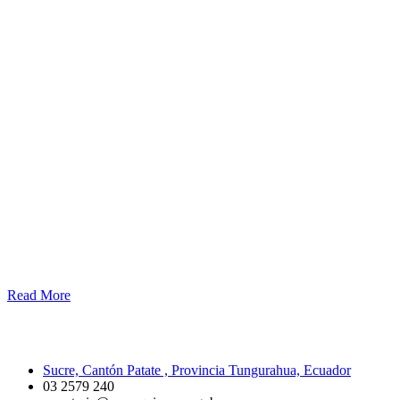
Read More
La parroquia Sucre es un lugar agropecuario y turístico con una proyección a
Sucre, Cantón Patate , Provincia Tungurahua, Ecuador
03 2579 240