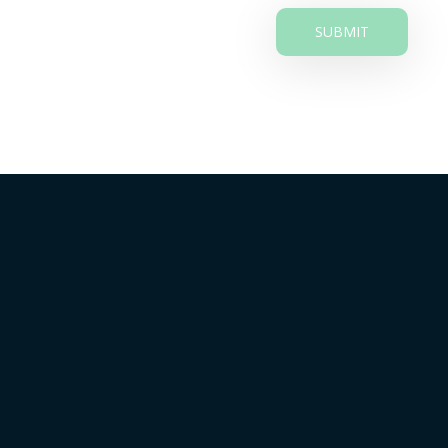
La parroquia Sucre es un lugar agropecuario y turístico
con una proyección al desarrollo económico.
Sucre, Cantón Patate , Provincia Tungurahua,
Ecuador
03 2579 240
secretaria@parroquiasucre.gob.ec