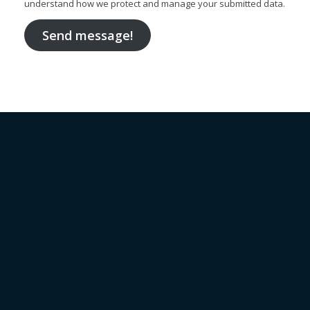
understand how we protect and manage your submitted data.
Send message!
La parroquia Sucre es un lugar agropecuario y turístico
con una proyección al desarrollo económico.
Sucre, Cantón Patate , Provincia Tungurahua,
Ecuador
03 2579 240
secretaria@parroquiasucre.gob.ec