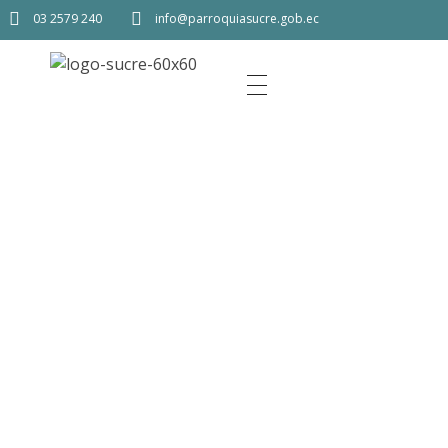
03 2579 240
info@parroquiasucre.gob.ec